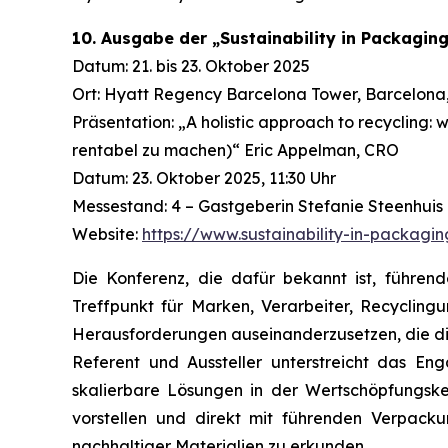
10. Ausgabe der „Sustainability in Packagin
Datum: 21. bis 23. Oktober 2025
Ort: Hyatt Regency Barcelona Tower, Barcelona
Präsentation: „A holistic approach to recycling: w
rentabel zu machen)“ Eric Appelman, CRO
Datum: 23. Oktober 2025, 11:30 Uhr
Messestand: 4 – Gastgeberin Stefanie Steenhuis
Website:
https://www.sustainability-in-packagi
Die Konferenz, die dafür bekannt ist, führe
Treffpunkt für Marken, Verarbeiter, Recycling
Herausforderungen auseinanderzusetzen, die die
Referent und Aussteller unterstreicht das E
skalierbare Lösungen in der Wertschöpfungske
vorstellen und direkt mit führenden Verpac
nachhaltiger Materialien zu erkunden.