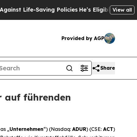
-Saving Policies
He’s Eligible for Up to $480,00
View all
Provided by AGP
Share
r auf führenden
as „
Unternehmen
“) (Nasdaq:
ADUR
) (CSE:
ACT
)