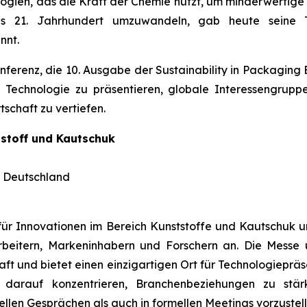
logien, das die Kraft der Chemie nutzt, um minderwertige
as 21. Jahrhundert umzuwandeln, gab heute seine 
nnt.
ferenz, die 10. Ausgabe der Sustainability in Packaging 
e Technologie zu präsentieren, globale Interessengrup
schaft zu vertiefen.
tstoff und Kautschuk
, Deutschland
 für Innovationen im Bereich Kunststoffe und Kautschuk un
rbeitern, Markeninhabern und Forschern an. Die Messe u
aft und bietet einen einzigartigen Ort für Technologieprä
arauf konzentrieren, Branchenbeziehungen zu stär
len Gesprächen als auch in formellen Meetings vorzustell