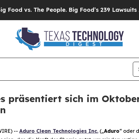
 The People. Big Food’s 239 Lawsuits Against Life
s präsentiert sich im Oktobe
en
WIRE) --
Aduro Clean Technologies Inc.
(„
Aduro
“ oder d