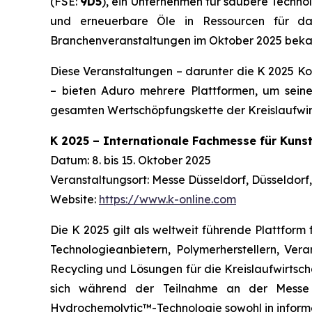
(FSE:
9D5
), ein Unternehmen für saubere Techno
und erneuerbare Öle in Ressourcen für d
Branchenveranstaltungen im Oktober 2025 beka
Diese Veranstaltungen – darunter die K 2025 Kon
– bieten Aduro mehrere Plattformen, um sein
gesamten Wertschöpfungskette der Kreislaufwirt
K 2025 – Internationale Fachmesse für Kuns
Datum: 8. bis 15. Oktober 2025
Veranstaltungsort: Messe Düsseldorf, Düsseldorf
Website:
https://www.k-online.com
Die K 2025 gilt als weltweit führende Plattform
Technologieanbietern, Polymerherstellern, Vera
Recycling und Lösungen für die Kreislaufwirtsch
sich während der Teilnahme an der Messe d
Hydrochemolytic™-Technologie sowohl in informel