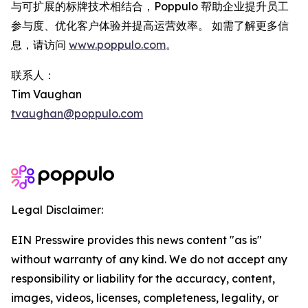
与可扩展的标牌技术相结合，Poppulo 帮助企业提升员工
参与度、优化客户体验并提高运营效率。 如需了解更多信
息，请访问
www.poppulo.com
。
联系人：
Tim Vaughan
tvaughan@poppulo.com
Legal Disclaimer:
EIN Presswire provides this news content "as is"
without warranty of any kind. We do not accept any
responsibility or liability for the accuracy, content,
images, videos, licenses, completeness, legality, or