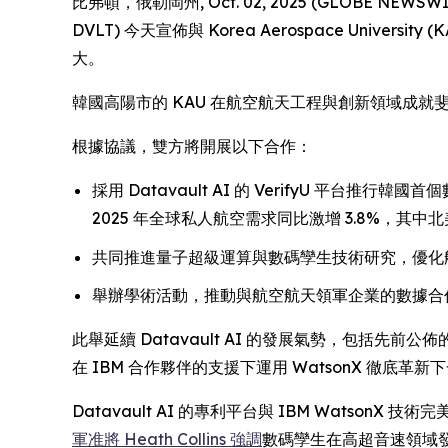
比弗頓，俄勒岡州, Oct. 02, 2025 (GLOBE NEWS
DVLT) 今天宣佈與 Korea Aerospace U
大。
韓國高陽市的 KAU 在航空航天工程與創新領域成就斐
根據協議，雙方將開展以下合作：
採用 Datavault AI 的 VerifyU 
2025 年全球私人航空需求同比激增 3.8%，其中北
共同推進量子超級運算與數碼孿生技術研究，優化
舉辦學術活動，推動與航空航天領軍企業的數據合作
此舉延續 Datavault AI 的發展氣勢，包括先前公佈
在 IBM 合作夥伴的支援下運用 WatsonX 
Datavault AI 的專利平台與 IBM Wat
軍准將 Heath Collins 強調
數碼孿生在高超音速領域