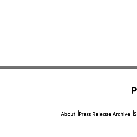
P
About
Press Release Archive
S
© 1995-2026 Newsmatics I