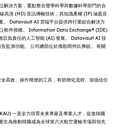
全方位解決方案，重點整合聲學科學與數據科學部門的合
無線高清 (HD) 音訊傳輸技術，其知識產權 (IP) 涵蓋音
atavault AI 雲端平台提供跨行業綜合解決方
formation Data Exchange® (IDE)
人工智能 (AI) 發展。 Datavault AI 技
廣告監測功能。 公司總部位於俄勒岡州比弗頓。 有關
 打造安全高效、操作簡便的工具，有助簡化流程、加強信任
ity (KAU) 一直全力培育未來專家及專業人才，促進韓國
 畢業生為推動韓國成為全球第六大航空運輸市場與領先