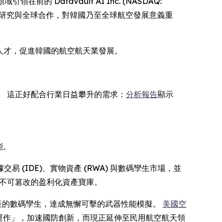
引領在前的 Datavault AI Inc. (NASDAQ:
方面的教育、研究與全球合作，對韓國乃至全球航空發展意義重
專業人才，促進韓國的航空航天業發展。
評估。 這正好配合行業日益攀升的需求：
分析報告
顯示
能。
據交易 (IDE)、實物資產 (RWA) 與數碼孿生市場，並
開創不可篡改的盈利化資產寶庫。
實體資產的數碼孿生，達成無懈可擊的武器性能模擬。
美國空
運作」，加速國防創新，而現正延伸至民用航空航天領