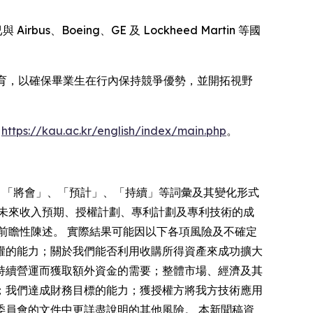
Boeing、GE 及 Lockheed Martin 等國
式教育，以確保畢業生在行內保持競爭優勢，並開拓視野
：
https://kau.ac.kr/english/index/main.php
。
」、「將會」、「預計」、「持續」等詞彙及其變化形式
未來收入預期、授權計劃、專利計劃及專利技術的成
前瞻性陳述。 實際結果可能因以下各項風險及不確定
權的能力；關於我們能否利用收購所得資產來成功擴大
持續營運而獲取額外資金的需要；整體市場、經濟及其
；我們達成財務目標的能力；獲授權方將我方技術應用
員會的文件中更詳盡說明的其他風險。 本新聞稿資