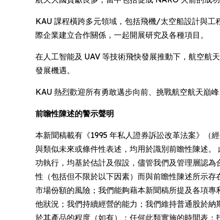
KAU 課程橫跨多元領域，包括飛機/太空船設計與工程、空中
際企業建立合作關係，一起開展研究及各種項目。
在人工智能及 UAV 等技術飛快發展推動下，航空航
發展機遇。
KAU 熱烈歡迎所有勇敢邁步向前、挑戰航空航天巔
前瞻性陳述的警示聲明
本新聞稿載有《1995 年私人證券訴訟改革法案》
與類似未來或條件性表述，均用於識別前瞻性陳述。
功執行，均基於估計及假設，儘管我們及管理層認為
性（包括但不限於以下因素）而與前瞻性陳述所示存
市場份額的風險；我們能夠藉本新聞稿所提及各項專
他狀況；我們持續經營的能力；我們維持普通股於納
於其產品的程度（如有）；任何此類實施的時間表；