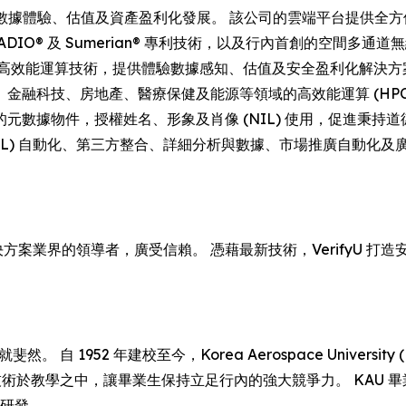
驅動的數據體驗、估值及資產盈利化發展。 該公司的雲端平台提供
®、ADIO® 及 Sumerian® 專利技術，以及行內首創的空間多通道
效能運算技術，提供體驗數據感知、估值及安全盈利化解決方案。 D
房地產、醫療保健及能源等領域的高效能運算 (HPC) 軟件授權。 In
件，授權姓名、形象及肖像 (NIL) 使用，促進秉持道德且負責任的
L) 自動化、第三方整合、詳細分析與數據、市場推廣自動化及
解決方案業界的領導者，廣受信賴。 憑藉最新技術，VerifyU
自 1952 年建校至今，Korea Aerospace Univers
技術於教學之中，讓畢業生保持立足行內的強大競爭力。 KAU
功研發。