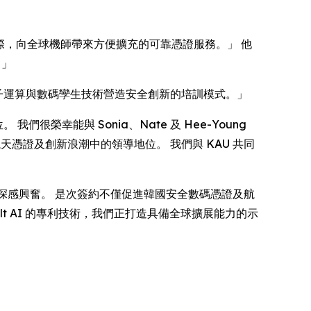
空蓬勃發展之際，向全球機師帶來方便擴充的可靠憑證服務。」 他
。」
備，結合量子運算與數碼孿生技術營造安全創新的培訓模式。」
 我們很榮幸能與 Sonia、Nate 及 Hee-Young
空航天憑證及創新浪潮中的領導地位。 我們與 KAU 共同
時代項目，令我們深感興奮。 是次簽約不僅促進韓國安全數碼憑證及航
lt AI 的專利技術，我們正打造具備全球擴展能力的示