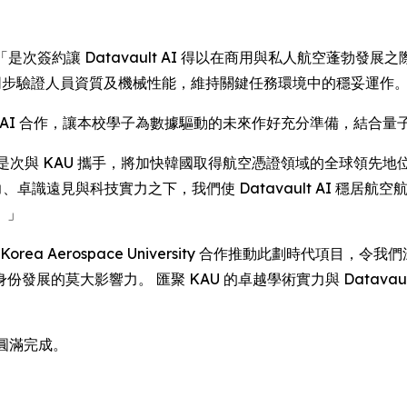
dley 說道：「是次簽約讓 Datavault AI 得以在商用與私人航
 技術，同步驗證人員資質及機械性能，維持關鍵任務環境中的穩妥運作
Datavault AI 合作，讓本校學子為數據驅動的未來作好充分準
g 指出：「是次與 KAU 攜手，將加快韓國取得航空憑證領域的全球領先地位。
、卓識遠見與科技實力之下，我們使 Datavault AI 穩居航
。」
今次能與 Korea Aerospace University 合作推動此劃
展的莫大影響力。 匯聚 KAU 的卓越學術實力與 Datavau
U 圓滿完成。