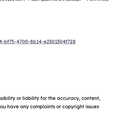
-bf75-4700-8b14-e2301304f728
ility or liability for the accuracy, content,
f you have any complaints or copyright issues