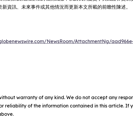
於新資訊、未來事件或其他情況而更新本文所載的前瞻性陳述。
.globenewswire.com/NewsRoom/AttachmentNg/aad966e4
without warranty of any kind. We do not accept any responsib
r reliability of the information contained in this article. I
 above.