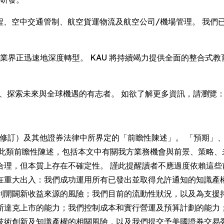
交通管制、航空貨運物流及航空公司/機場管理。 我們已與 Airbus、
天業界正迅速地深度轉型。 KAU 將持續竭力提供全面的整合
峰、探索未來與全球機遇的有志者。 如欲了解更多資訊，請瀏覽
（經修訂）及其他證券法律中所界定的「前瞻性陳述」。 「預期
 此類前瞻性陳述，包括本文中有關我方業務機會與前景、策略、
合理，但本質上存在不確定性。 謹此提醒讀者不應過度依賴這些
在重大出入：我們成功運用所有已發出並取得允許通知的知識產
利開闢新收益來源的風險；我們目前的流動性狀況，以及為支援
斯達克上市的能力；我們控制成本和實行營運及預算計劃的能力
技術創新及知識產權的相關風險，以及我們提交予美國證券交易委