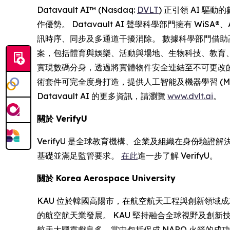
Datavault AI™ (Nasdaq:
DVLT
) 正引領 AI 
作優勢。 Datavault AI 聲學科學部門擁有 WiSA
訊時序、同步及多通道干擾消除。 數據科學部門借助高
案，包括體育與娛樂、活動與場地、生物科技、教育、金融科技、
實現數碼分身，透過將實體物件安全連結至不可更改的元數據物
術套件可完全度身打造，提供人工智能及機器學習 (M
Datavault AI 的更多資訊，請瀏覽
www.dvlt.ai
。
關於
VerifyU
VerifyU 是全球教育機構、企業及組織在身份驗證
基礎並滿足監管要求。
在此
進一步了解 VerifyU。
關於
Korea Aerospace University
KAU 位於韓國高陽市，在航空航天工程與創新領域成就斐然。 
的航空航天業發展。 KAU 堅持融合全球視野及創新
航天大國貢獻良多，當中包括促成 NARO 火箭的成