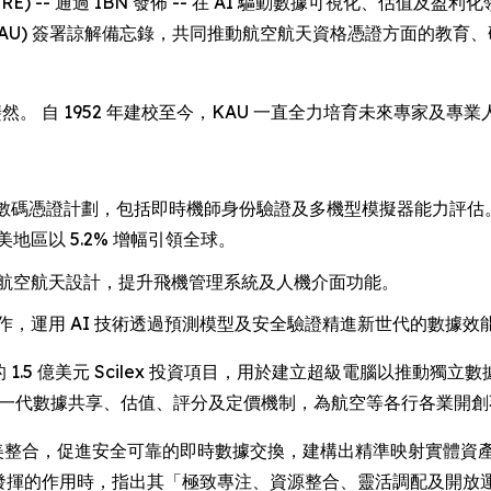
WIRE) -- 通過 IBN 發佈 -- 在 AI 驅動數據可視化、估值及盈利化領域
niversity (KAU) 簽署諒解備忘錄，共同推動航空航天資格憑證
然。 自 1952 年建校至今，KAU 一直全力培育未來專家及
平台推行韓國首個數碼憑證計劃，包括即時機師身份驗證及多機型模擬器能力
美地區以 5.2% 增幅引領全球。
航空航天設計，提升飛機管理系統及人機介面功能。
，運用 AI 技術透過預測模型及安全驗證精進新世代的數據效
的 1.5 億美元 Scilex 投資項目，用於建立超級電腦以推動獨立數
徹底革新下一代數據共享、估值、評分及定價機制，為航空等各行各業
sonX 技術完美整合，促進安全可靠的即時數據交換，建構出精準映射
發揮的作用時，指出其「極致專注、資源整合、靈活調配及開放