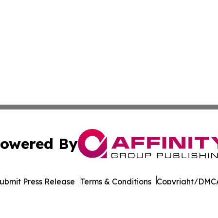
owered By
ubmit Press Release
Terms & Conditions
Copyright/DMCA
nc. dba Affinity Group Publishing & Texas Technology Dig